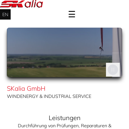
☰
EN
Windenergieservice
On-
&
Offshore
Industrieservice
Über
uns
SKalia GmbH
Kontakt
WINDENERGY & INDUSTRIAL SERVICE
Login
Leistungen
Durchführung von Prüfungen, Reparaturen &